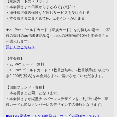
【家族カードのメリット】
・本会員さまの口座からまとめてお支払い
・海外旅行傷害保険など同じサービスを受けられる
・本会員さまにまとめてPontaポイントがたまる
★au PAY ゴールドカード（家族カード）をお持ちの場合、ご家
族の毎月のau携帯電話/UQ mobileの利用額の10%を本会員さま
へ還元します。
詳しくはこちら >
【年会費】
・au PAY カード：無料
・au PAY ゴールドカード：1枚目は無料、2枚目以降は1枚につ
き2,200円(税込)を本会員さまへご請求させていただきます。
【国際ブランド・券種】
・本会員さまと同一となります。
・本会員さまが縦型ナンバーレスデザインをご利用の場合、家
族カードも縦型ナンバーレスデザインでの発行となります。
■
au PAY家族カードのお申込み・サービス詳細はこちら >