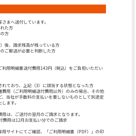
客さまへ送付しています。
された方
定の方
会）後、請求残高が残っている方
でのご郵送が必要と判断した方
ご利用明細書送付費用143円（税込）をご負担いただい
方
されており、上記（3）に該当する状態となった方
諸費用（ご利用明細送付費用以外）のみの場合、その他
ど、当社が手数料の支払いを要しないものとして別途定
たします。
費用は、ご送付の翌月のご請求となります。
付費用は12月お支払い分でのご請求
専用サイトにてご確認、「ご利用明細書（PDF）」の印