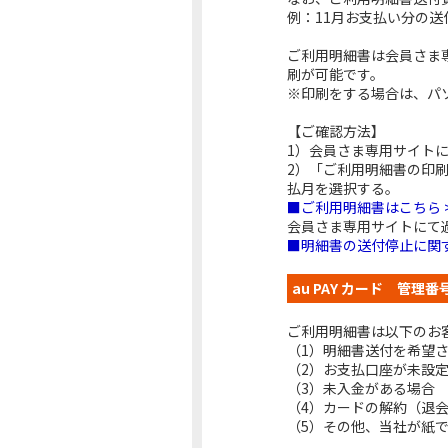
例：11月お支払い分の送
ご利用明細書は会員さま
刷が可能です。
※印刷をする場合は、パ
【ご確認方法】
1）会員さま専用サイトに
2）「ご利用明細書の印
払月を選択する。
■ご利用明細書はこちら 
会員さま専用サイトにて
■明細書の送付停止に関す
au PAY カード 管理
ご利用明細書は以下のお
（1）明細書送付を希望
（2）お支払口座が未設
（3）未入金がある場合
（4）カードの解約（退
（5）その他、当社が紙