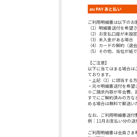
au PAY あと払い
ご利用明細書は以下のお
（1）明細書送付を希望
（2）お支払口座が未設
（3）未入金がある場合
（4）カードの解約（退
（5）その他、当社が紙
【ご注意】
以下に当てはまる場合は
ております。
・上記（1）に該当する
・元々明細書送付を希望
※ご請求内容が年会費、
すでにご解約済みの方な
める場合は無料で郵送い
なお、ご利用明細書送付
例：11月お支払い分の送
ご利用明細書は会員さま