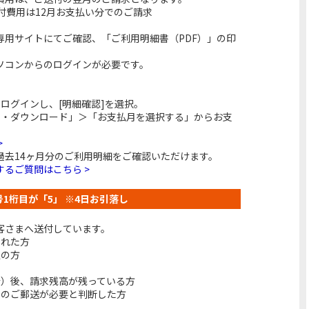
付費用は12月お支払い分でのご請求
専用サイトにてご確認、「ご利用明細書（PDF）」の印
ソコンからのログインが必要です。
ログインし、[明細確認]を選択。
刷・ダウンロード」＞「お支払月を選択する」からお支
>
過去14ヶ月分のご利用明細をご確認いただけます。
るご質問はこちら >
番号1桁目が「5」 ※4日お引落し
客さまへ送付しています。
された方
定の方
会）後、請求残高が残っている方
でのご郵送が必要と判断した方