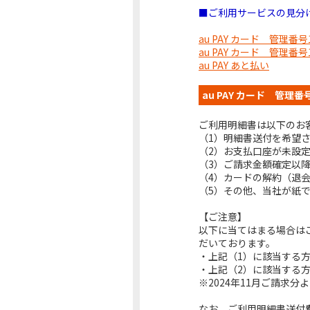
■ご利用サービスの見分け
au PAY カード 管理番
au PAY カード 管理番
au PAY あと払い
au PAY カード 管理
ご利用明細書は以下のお
（1）明細書送付を希望
（2）お支払口座が未設
（3）ご請求金額確定以
（4）カードの解約（退
（5）その他、当社が紙
【ご注意】
以下に当てはまる場合は
だいております。
・上記（1）に該当する
・上記（2）に該当する
※2024年11月ご請求
なお、ご利用明細書送付