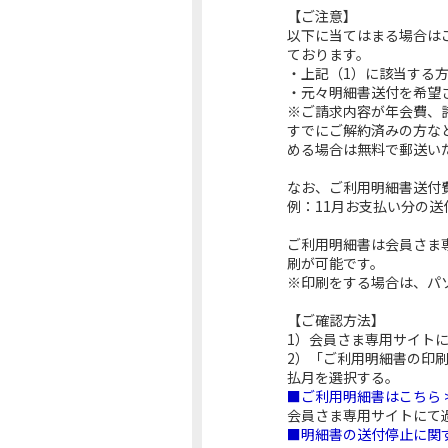
【ご注意】
以下に当てはまる場合は
ております。
・上記（1）に該当する
・元々明細書送付を希望
※ご請求内容が年会費、
すでにご解約済みの方な
める場合は無料で郵送い
なお、ご利用明細書送付
例：11月お支払い分の送
ご利用明細書は会員さま
刷が可能です。
※印刷をする場合は、パ
【ご確認方法】
1）会員さま専用サイトに
2）「ご利用明細書の印
払月を選択する。
■ご利用明細書はこちら 
会員さま専用サイトにて
■明細書の送付停止に関す