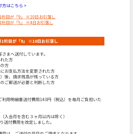
方はこちら >
号1桁目が「9」 ※10日お引落し
号1桁目が「5」 ※4日お引落し
番号1桁目が「9」 ※10日お引落し
客さまへ送付しています。
された方
定の方
降にお支払方法を変更された方
会）後、請求残高が残っている方
でのご郵送が必要と判断した方
ご利用明細書送付費用143円（税込）を毎月ご負担いた
方
方（入会月を含む３ヶ月以内は除く）
分より送付費用を改定しました。
費用は、ご送付の翌月のご請求となります。