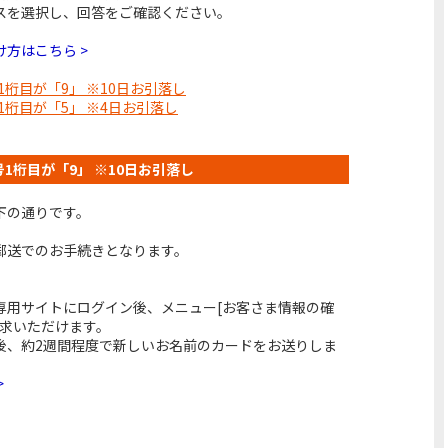
スを選択し、回答をご確認ください。
方はこちら >
号1桁目が「9」 ※10日お引落し
号1桁目が「5」 ※4日お引落し
番号1桁目が「9」 ※10日お引落し
下の通りです。
郵送でのお手続きとなります。
専用サイトにログイン後、メニュー[お客さま情報の確
請求いただけます。
後、約2週間程度で新しいお名前のカードをお送りしま
>