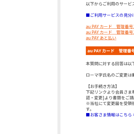
以下からご利用のサービ
■ご利用サービスの見分け
au PAY カード 管理番
au PAY カード 管理番
au PAY あと払い
au PAY カード 管理
本質問に対する回答は以
ローマ字氏名のご変更は
【お手続き方法】
下記リンクより会員さま
認・変更]より書類をご
※当社にて変更届を受領
す。
■お客さま情報はこちら 