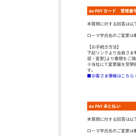
au PAY カード 管理
本質問に対する回答は以
ローマ字氏名のご変更は
【お手続き方法】
下記リンクより会員さま
認・変更]より書類をご
※当社にて変更届を受領
す。
■お客さま情報はこちら 
au PAY あと払い
本質問に対する回答は以
ローマ字氏名のご変更は