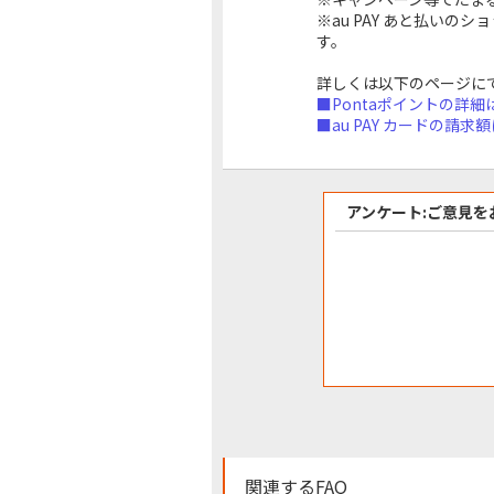
※au PAY あと払いの
す。
詳しくは以下のページに
■Pontaポイントの詳細
■au PAY カードの請求
アンケート:ご意見を
関連するFAQ