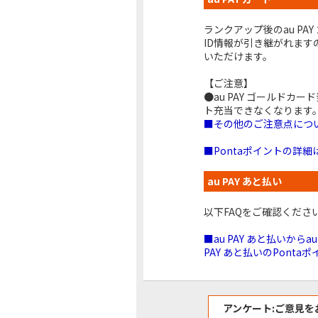
ランクアップ後のau PAY
ID情報が引き継がれます
いただけます。
【ご注意】
●au PAY ゴールドカ
ト充当できなくなります
■その他のご注意点につい
■Pontaポイントの詳細
au PAY あと払い
以下FAQをご確認くださ
■au PAY あと払いからa
PAY あと払いのPonta
アンケート:ご意見を