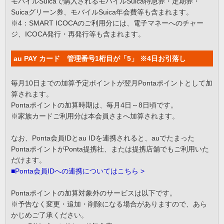
モバイルSuicaで購入されるモバイルSuica特急券・定期券・
Suicaグリーン券、モバイルSuica年会費等も含まれます。
※4：SMART ICOCAのご利用分には、電子マネーへのチャー
ジ、ICOCA発行・再発行等も含まれます。
au PAY カード 管理番号1桁目が「5」 ※4日お引落し
毎月10日までの加算予定ポイントが翌月Pontaポイントとして加
算されます。
Pontaポイントの加算時期は、毎月4日～8日頃です。
※家族カードご利用分は本会員さまへ加算されます。
なお、Ponta会員IDとau IDを連携されると、auでたまった
PontaポイントがPonta提携社、または提携店舗でもご利用いた
だけます。
■Ponta会員IDへの連携についてはこちら >
Pontaポイントの加算対象外のサービスは以下です。
※予告なく変更・追加・削除になる場合がありますので、あら
かじめご了承ください。