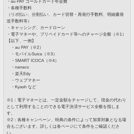
・au PAY ゴールドカード年会費
・各種手数料
（リボ払い、分割払い、カード切替・再発行手数料、明細書発
送手数料等）
・キャッシング、カードローン
・電子マネーや、プリペイドカード等へのチャージ全般（※1）
【以下、一例】
・au PAY（※2）
・モバイルSuica（※3）
・SMART ICOCA（※4）
・nanaco
・楽天Edy
・ウェブマネー
・Kyash など
※1：電子マネーとは、一定金額をチャージして、現金の代わり
として利用することのできる電子決済サービス全般を指しま
す。
※2：各種キャンペーン、特典の条件によって加算対象となる場
合もございます。詳しくは各ページにて条件をご確認くださ
い。