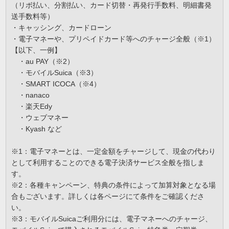
（リボ払い、分割払い、カード切替・再発行手数料、明細書発
送手数料等）
・キャッシング、カードローン
・電子マネーや、プリペイドカード等へのチャージ全般（※1）
【以下、一例】
・au PAY（※2）
・モバイルSuica（※3）
・SMART ICOCA（※4）
・nanaco
・楽天Edy
・ウェブマネー
・Kyash など
※1：電子マネーとは、一定金額をチャージして、現金の代わり
として利用することのできる電子決済サービス全般を指しま
す。
※2：各種キャンペーン、特典の条件によって加算対象となる場
合もございます。詳しくは各ページにて条件をご確認くださ
い。
※3：モバイルSuicaご利用分には、電子マネーへのチャージ、